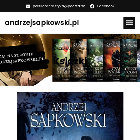
polskafantastyka@poczta.fm
Facebook
andrzejsapkowski.pl
ANDRZEJSAPKOWSKI.PL
Książki