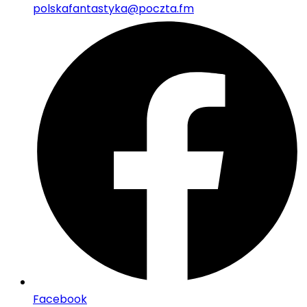
polskafantastyka@poczta.fm
Facebook