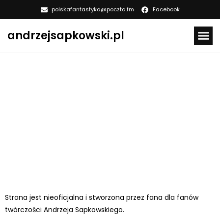
polskafantastyka@poczta.fm
Facebook
andrzejsapkowski.pl
KSIĄŻKI ANDRZEJ SAPKOWSK
Strona jest nieoficjalna i stworzona przez fana dla fanów
twórczości Andrzeja Sapkowskiego.