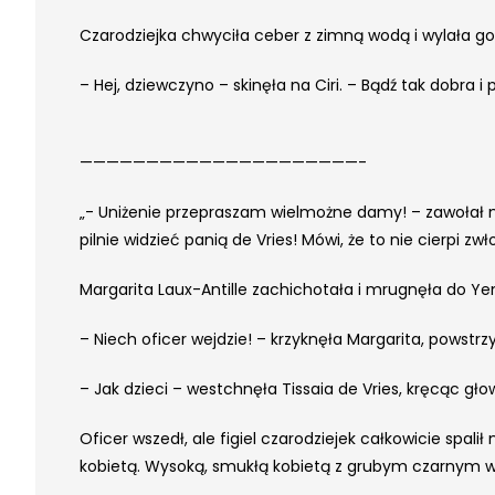
Czarodziejka chwyciła ceber z zimną wodą i wylała go s
– Hej, dziewczyno – skinęła na Ciri. – Bądź tak dobra i
—————————————————————-
„- Uniżenie przepraszam wielmożne damy! – zawołał na
pilnie widzieć panią de Vries! Mówi, że to nie cierpi zwło
Margarita Laux-Antille zachichotała i mrugnęła do Ye
– Niech oficer wejdzie! – krzyknęła Margarita, pows
– Jak dzieci – westchnęła Tissaia de Vries, kręcąc głową.
Oficer wszedł, ale figiel czarodziejek całkowicie spalił
kobietą. Wysoką, smukłą kobietą z grubym czarnym 