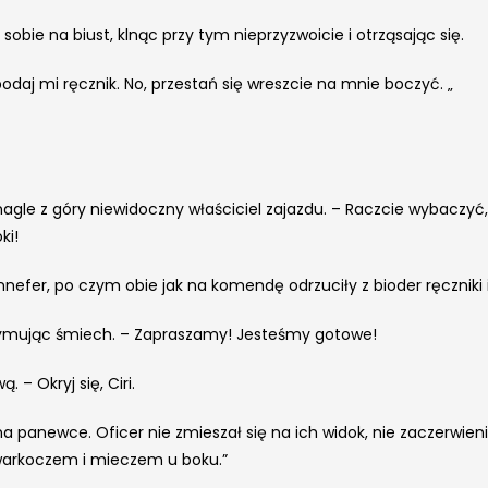
obie na biust, klnąc przy tym nieprzyzwoicie i otrząsając się.
 podaj mi ręcznik. No, przestań się wreszcie na mnie boczyć. „
gle z góry niewidoczny właściciel zajazdu. – Raczcie wybaczyć,
ki!
nnefer, po czym obie jak na komendę odrzuciły z bioder ręczniki
trzymując śmiech. – Zapraszamy! Jesteśmy gotowe!
 – Okryj się, Ciri.
 na panewce. Oficer nie zmieszał się na ich widok, nie zaczerwienił
warkoczem i mieczem u boku.”