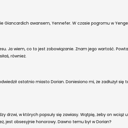
zinie Giancardich awansem, Yennefer. W czasie pogromu w Yeng
resu. Ja wiem, co to jest zobowiązanie. Znam jego wartość. Powta
iłaś, również.
odwiedził ostatnio miasto Dorian. Doniesiono mi, że zadłużył się t
.
y drzwi, w których popsuły się zawiasy. Wątpię, żeby on wciąż uw
eż, jest obsesyjnie honorowy. Dawno temu był w Dorian?