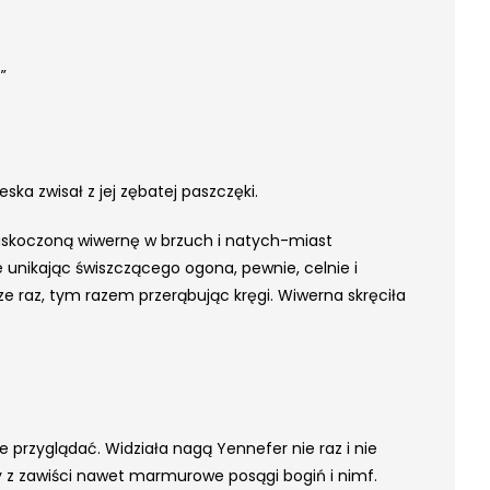
„
a zwisał z jej zębatej paszczęki.
a zaskoczoną wiwernę w brzuch i natych-miast
ie unikając świszczącego ogona, pewnie, celnie i
e raz, tym razem przerąbując kręgi. Wiwerna skręciła
e przyglądać. Widziała nagą Yennefer nie raz i nie
yby z zawiści nawet marmurowe posągi bogiń i nimf.