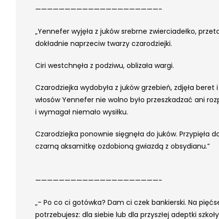
—————————————————————-
„Yennefer wyjęła z juków srebrne zwierciadełko, przeta
dokładnie naprzeciw twarzy czarodziejki.
Ciri westchnęła z podziwu, oblizała wargi.
Czarodziejka wydobyła z juków grzebień, zdjęła beret 
włosów Yennefer nie wolno było przeszkadzać ani rozp
i wymagał niemało wysiłku.
Czarodziejka ponownie sięgnęła do juków. Przypięła do 
czarną aksamitkę ozdobioną gwiazdą z obsydianu.”
—————————————————————-
„- Po co ci gotówka? Dam ci czek bankierski. Na pięćse
potrzebujesz: dla siebie lub dla przyszłej adeptki szko