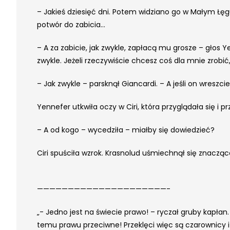
– Jakieś dziesięć dni. Potem widziano go w Małym Łęg
potwór do zabicia…
– A za zabicie, jak zwykle, zapłacą mu grosze – głos Ye
zwykle. Jeżeli rzeczywiście chcesz coś dla mnie zrobić
– Jak zwykle – parsknął Giancardi. – A jeśli on wreszci
Yennefer utkwiła oczy w Ciri, która przyglądała się i
– A od kogo – wycedziła – miałby się dowiedzieć?
Ciri spuściła wzrok. Krasnolud uśmiechnął się znacząco
—————————————————————-
„- Jedno jest na świecie prawo! – ryczał gruby kapłan.
temu prawu przeciwne! Przeklęci więc są czarownicy i 