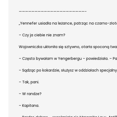
—————————————————————-
„Yennefer usiadła na leżance, patrząc na czarno-zło
– Czy ja ciebie nie znam?
Wojowniczka ukłoniła się sztywno, otarła spoconą twar
– Często bywałam w Yengerbergu – powiedziała. – Pan
– Sądząc po kokardzie, służysz w oddziałach specja
– Tak, pani.
– W randze?
– Kapitana.