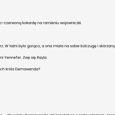
to–czerwoną kokardę na ramieniu wojowniczki.
z. W łaźni było gorąco, a ona miała na sobie kolczugę i skórzany
i Yennefer. Zwę się Rayla.
lnych króla Demawenda?