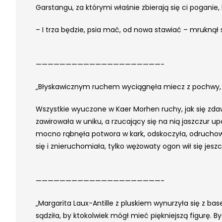
Garstangu, za którymi właśnie zbierają się ci pogani
– I trza będzie, psia mać, od nowa stawiać – mruknął 
—————————————————————-
„Błyskawicznym ruchem wyciągnęła miecz z pochwy, prz
Wszystkie wyuczone w Kaer Morhen ruchy, jak się zdawa
zawirowała w uniku, a rzucający się na nią jaszczur up
mocno rąbnęła potwora w kark, odskoczyła, odruchowo
się i znieruchomiała, tylko wężowaty ogon wił się jeszcz
—————————————————————-
„Margarita Laux-Antille z pluskiem wynurzyła się z bas
sądziła, by ktokolwiek mógł mieć piękniejszą figurę. B