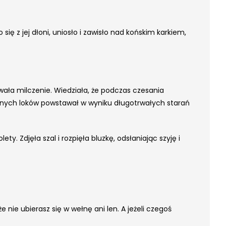
ię z jej dłoni, uniosło i zawisło nad końskim karkiem,
owała milczenie. Wiedziała, że podczas czesania
bujnych loków powstawał w wyniku długotrwałych starań
. Zdjęła szal i rozpięła bluzkę, odsłaniając szyję i
 nie ubierasz się w wełnę ani len. A jeżeli czegoś