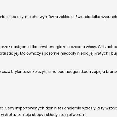
rła je, po czym cicho wymówiła zaklęcie. Zwierciadełko wysunęło s
i przez następne kilka chwil energicznie czesała włosy. Ciri zach
raszać jej. Malowniczy i pozornie niedbały nieład jej krętych i 
uszu brylantowe kolczyki, a na obu nadgarstkach zapięła bransolety
t. Ceny importowanych tkanin też cholernie wzrosły, a ty wszakże
ły w Aretuzie, moje sklepy i składy stoją otworem.