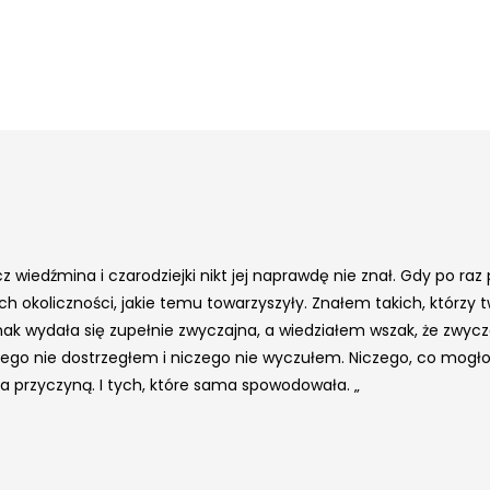
z wiedźmina i czarodziejki nikt jej naprawdę nie znał. Gdy po ra
koliczności, jakie temu towarzyszyły. Znałem takich, którzy twie
ak wydała się zupełnie zwyczajna, a wiedziałem wszak, że zwycza
iczego nie dostrzegłem i niczego nie wyczułem. Niczego, co mo
ła przyczyną. I tych, które sama spowodowała. „