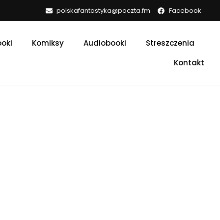
polskafantastyka@poczta.fm
Facebook
oki
Komiksy
Audiobooki
Streszczenia
Kontakt