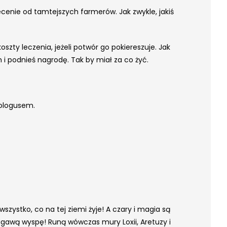
ecenie od tamtejszych farmerów. Jak zwykle, jakiś
oszty leczenia, jeżeli potwór go pokiereszuje. Jak
m i podnieś nagrodę. Tak by miał za co żyć.
iologusem.
szystko, co na tej ziemi żyje! A czary i magia są
plugawą wyspę! Runą wówczas mury Loxii, Aretuzy i