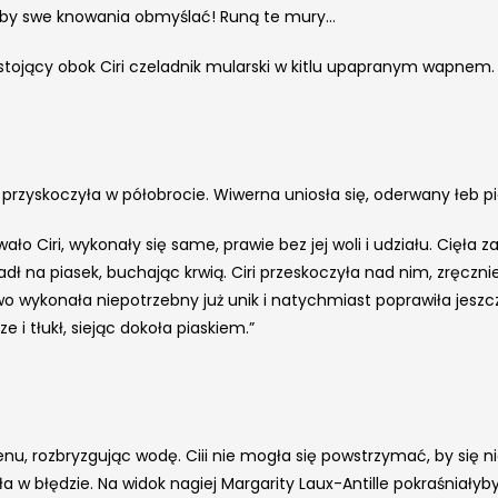
e, by swe knowania obmyślać! Runą te mury…
stojący obok Ciri czeladnik mularski w kitlu upapranym wapnem. 
yskoczyła w półobrocie. Wiwerna uniosła się, oderwany łeb piesk
ło Ciri, wykonały się same, prawie bez jej woli i udziału. Cięł
adł na piasek, buchając krwią. Ciri przeskoczyła nad nim, zręczn
 wykonała niepotrzebny już unik i natychmiast poprawiła jeszcz
e i tłukł, siejąc dokoła piaskiem.”
enu, rozbryzgując wodę. Ciii nie mogła się powstrzymać, by się ni
yła w błędzie. Na widok nagiej Margarity Laux-Antille pokraśniał