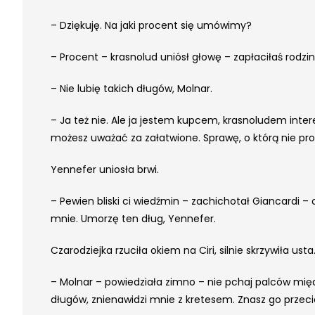
– Dziękuję. Na jaki procent się umówimy?
– Procent – krasnolud uniósł głowę – zapłaciłaś rod
– Nie lubię takich długów, Molnar.
– Ja też nie. Ale ja jestem kupcem, krasnoludem inte
możesz uważać za załatwione. Sprawę, o którą nie pros
Yennefer uniosła brwi.
– Pewien bliski ci wiedźmin – zachichotał Giancardi – 
mnie. Umorzę ten dług, Yennefer.
Czarodziejka rzuciła okiem na Ciri, silnie skrzywiła usta
– Molnar – powiedziała zimno – nie pchaj palców międz
długów, znienawidzi mnie z kretesem. Znasz go przeci