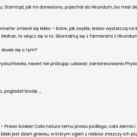
u. Stamtąd, jak mi doniesiono, pojechał do Hirundum, bo miał zl
nnefer zmienił się lekko – które, jak zwykle, ledwo wystarczą na k
, Molnar, to włącz się w to. Skontaktuj się z farmerami z Hirundu
e dowie się o tym?
 przysłuchiwała, nawet nie próbując udawać zainteresowania Phys
, pogładził brodę. „
 – Prawo boskie! Cała natura temu prawu podlega, cała ziemia i w
bliski jest dzień gniewu, w którym ogień z niebios zniszczy ich 