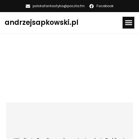
polskafantastyka@poczta.fm
Facebook
andrzejsapkowski.pl
KSIĄŻKI ANDRZEJ SAPKOWSK