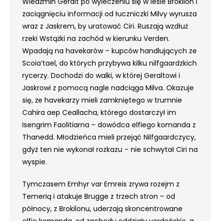
Wiedźmin Geralt po wyleczeniu się w lesie Brokilon i
zaciągnięciu informacji od łuczniczki Milvy wyrusza
wraz z Jaskrem, by uratować Ciri. Ruszają wzdłuż
rzeki Wstążki na zachód w kierunku Verden.
Wpadają na havekarów – kupców handlujących ze
Scoia’tael, do których przybywa kilku nilfgaardzkich
rycerzy. Dochodzi do walki, w której Geraltowi i
Jaskrowi z pomocą nagle nadciąga Milva. Okazuje
się, że havekarzy mieli zamkniętego w trumnie
Cahira aep Ceallacha, którego dostarczył im
Isengrim Faolitiarna – dowódca elfiego komanda z
Thanedd. Młodzieńca mieli przejąć Nilfgaardczycy,
gdyż ten nie wykonał rozkazu – nie schwytał Ciri na
wyspie.
Tymczasem Emhyr var Emreis zrywa rozejm z
Temerią i atakuje Brugge z trzech stron – od
północy, z Brokilonu, uderzają skoncentrowane
elfie komanda, od zachodu oddziały verdeńskie, a