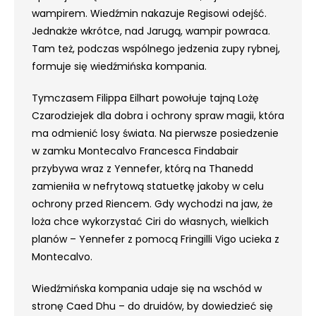
wampirem. Wiedźmin nakazuje Regisowi odejść.
Jednakże wkrótce, nad Jarugą, wampir powraca.
Tam też, podczas wspólnego jedzenia zupy rybnej,
formuje się wiedźmińska kompania.
Tymczasem Filippa Eilhart powołuje tajną Lożę
Czarodziejek dla dobra i ochrony spraw magii, która
ma odmienić losy świata. Na pierwsze posiedzenie
w zamku Montecalvo Francesca Findabair
przybywa wraz z Yennefer, którą na Thanedd
zamieniła w nefrytową statuetkę jakoby w celu
ochrony przed Riencem. Gdy wychodzi na jaw, że
loża chce wykorzystać Ciri do własnych, wielkich
planów – Yennefer z pomocą Fringilli Vigo ucieka z
Montecalvo.
Wiedźmińska kompania udaje się na wschód w
stronę Caed Dhu – do druidów, by dowiedzieć się