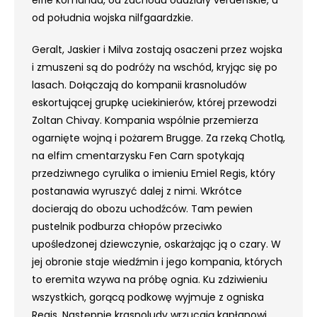
od południa wojska nilfgaardzkie.
Geralt, Jaskier i Milva zostają osaczeni przez wojska
i zmuszeni są do podróży na wschód, kryjąc się po
lasach. Dołączają do kompanii krasnoludów
eskortującej grupkę uciekinierów, której przewodzi
Zoltan Chivay. Kompania wspólnie przemierza
ogarnięte wojną i pożarem Brugge. Za rzeką Chotlą,
na elfim cmentarzysku Fen Carn spotykają
przedziwnego cyrulika o imieniu Emiel Regis, który
postanawia wyruszyć dalej z nimi. Wkrótce
docierają do obozu uchodźców. Tam pewien
pustelnik podburza chłopów przeciwko
upośledzonej dziewczynie, oskarżając ją o czary. W
jej obronie staje wiedźmin i jego kompania, których
to eremita wzywa na próbę ognia. Ku zdziwieniu
wszystkich, gorącą podkowę wyjmuje z ogniska
Regis. Następnie krasnoludy wrzucają kapłanowi