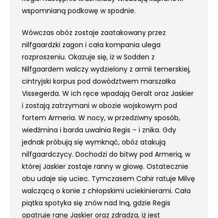
wspomnianą podkowę w spodnie.
Wówczas obóz zostaje zaatakowany przez
nilfgaardzki zagon i cała kompania ulega
rozproszeniu. Okazuje się, iż w Sodden z
Nilfgaardem walczy wydzielony z armii temerskiej,
cintryjski korpus pod dowództwem marszałka
Vissegerda. W ich ręce wpadają Geralt oraz Jaskier
i zostają zatrzymani w obozie wojskowym pod
fortem Armeria. W nocy, w przedziwny sposób,
wiedźmina i barda uwalnia Regis – i znika. Gdy
jednak próbują się wymknąć, obóz atakują
nilfgaardczycy. Dochodzi do bitwy pod Armerią, w
której Jaskier zostaje ranny w głowę. Ostatecznie
obu udaje się uciec. Tymczasem Cahir ratuje Milvę
walczącą o konie z chłopskimi uciekinierami. Cała
piątka spotyka się znów nad Iną, gdzie Regis
opatruje ranę Jaskier oraz zdradza, iż jest